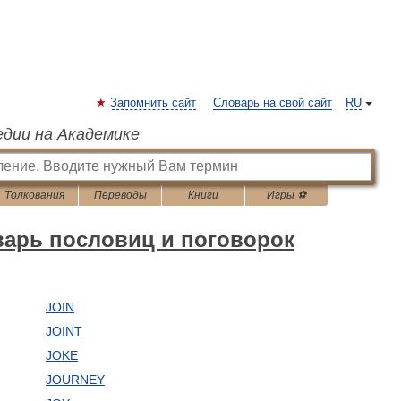
Запомнить сайт
Словарь на свой сайт
RU
едии на Академике
Толкования
Переводы
Книги
Игры ⚽
варь пословиц и поговорок
JOIN
JOINT
JOKE
JOURNEY