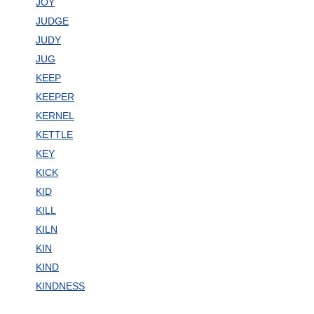
JOY
JUDGE
JUDY
JUG
KEEP
KEEPER
KERNEL
KETTLE
KEY
KICK
KID
KILL
KILN
KIN
KIND
KINDNESS