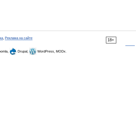
ка
,
Реклама на сайте
18+
omla,
Drupal,
WordPress, MODx.