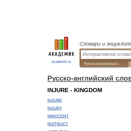
Словари и энциклоп
academic.ru
Русско-английский словарь пословиц и поговорок
Русско-английский сло
INJURE - KINGDOM
INJURE
INJURY
INNOCENT
INSTRUCT