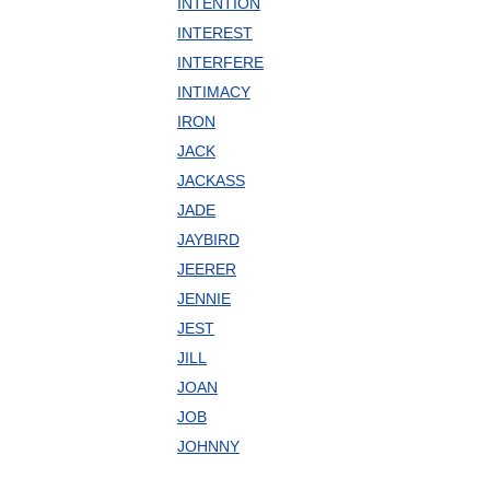
INTENTION
INTEREST
INTERFERE
INTIMACY
IRON
JACK
JACKASS
JADE
JAYBIRD
JEERER
JENNIE
JEST
JILL
JOAN
JOB
JOHNNY